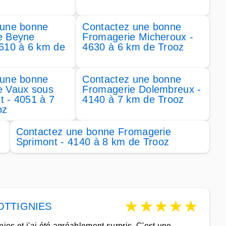
 une bonne
Contactez une bonne
e Beyne
Fromagerie Micheroux -
610 à 6 km de
4630 à 6 km de Trooz
 une bonne
Contactez une bonne
e Vaux sous
Fromagerie Dolembreux -
 - 4051 à 7
4140 à 7 km de Trooz
oz
Contactez une bonne Fromagerie
Sprimont - 4140 à 8 km de Trooz
★
★
★
★
★
OTTIGNIES
es et j'ai été agréablement surpris. C'est une