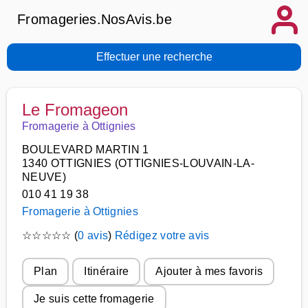
Fromageries.NosAvis.be
Effectuer une recherche
Le Fromageon
Fromagerie à Ottignies
BOULEVARD MARTIN 1
1340 OTTIGNIES (OTTIGNIES-LOUVAIN-LA-
NEUVE)
010 41 19 38
Fromagerie à Ottignies
☆
☆
☆
☆
☆
(
0 avis
)
Rédigez votre avis
Plan
Itinéraire
Ajouter à mes favoris
Je suis cette fromagerie